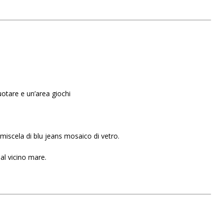
otare e un’area giochi
 miscela di blu jeans mosaico di vetro.
dal vicino mare.